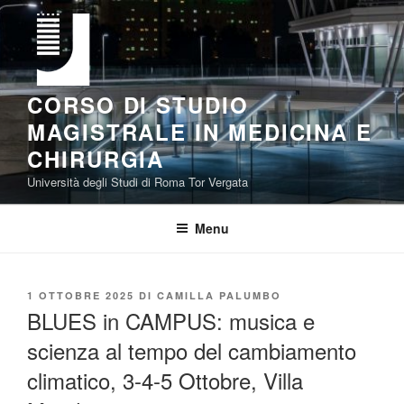
Salta
al
contenuto
CORSO DI STUDIO
MAGISTRALE IN MEDICINA E
CHIRURGIA
Università degli Studi di Roma Tor Vergata
Menu
PUBBLICATO
1 OTTOBRE 2025
DI
CAMILLA PALUMBO
IL
BLUES in CAMPUS: musica e
scienza al tempo del cambiamento
climatico, 3-4-5 Ottobre, Villa