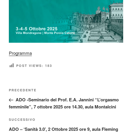
Programma
POST VIEWS:
183
Navigazione
Articolo
PRECEDENTE
articoli
precedente:
ADO -Seminario del Prof. E.A. Jannini “L’orgasmo
femminile”, 7 ottobre 2025 ore 14.30, aula Montalcini
Articolo
SUCCESSIVO
successivo
ADO – ‘Sanità 3.0’, 2 Ottobre 2025 ore 9, aula Fleming