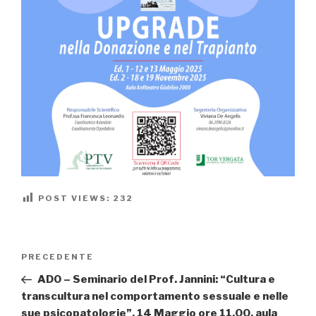
POST VIEWS:
232
Navigazione
Articolo
PRECEDENTE
articoli
precedente:
ADO – Seminario del Prof. Jannini: “Cultura e
transcultura nel comportamento sessuale e nelle
sue psicopatologie”, 14 Maggio ore 11.00, aula