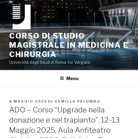
Salta
al
contenuto
CORSO DI STUDIO
MAGISTRALE IN MEDICINA E
CHIRURGIA
Università degli Studi di Roma Tor Vergata
Menu
PUBBLICATO
6 MAGGIO 2025
DI
CAMILLA PALUMBO
IL
ADO – Corso “Upgrade nella
donazione e nel trapianto”, 12-13
Maggio 2025, Aula Anfiteatro