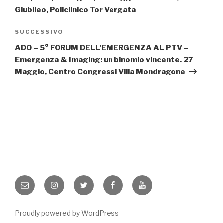
Giubileo, Policlinico Tor Vergata
Articolo
SUCCESSIVO
successivo
ADO – 5° FORUM DELL’EMERGENZA AL PTV –
Emergenza & Imaging: un binomio vincente. 27
Maggio, Centro Congressi Villa Mondragone
Email
Instagram
Twitter
Facebook
YouTube
Proudly powered by WordPress