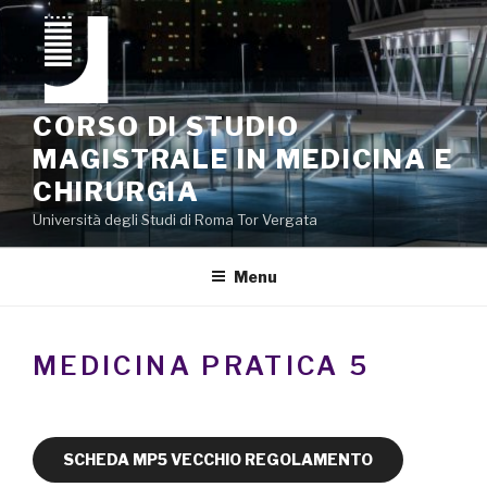
Salta
al
contenuto
CORSO DI STUDIO
MAGISTRALE IN MEDICINA E
CHIRURGIA
Università degli Studi di Roma Tor Vergata
Menu
MEDICINA PRATICA 5
SCHEDA MP5 VECCHIO REGOLAMENTO