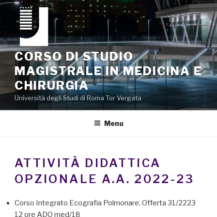
Salta
al
contenuto
CORSO DI STUDIO
MAGISTRALE IN MEDICINA E
CHIRURGIA
Università degli Studi di Roma Tor Vergata
Menu
ATTIVITÀ DIDATTICA
OPZIONALE A.A. 2022-23
Corso Integrato Ecografia Polmonare. Offerta 31/2223
12 ore ADO med/18