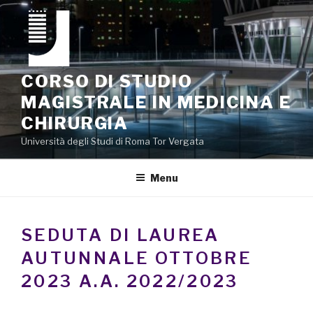
Salta
al
contenuto
CORSO DI STUDIO
MAGISTRALE IN MEDICINA E
CHIRURGIA
Università degli Studi di Roma Tor Vergata
Menu
SEDUTA DI LAUREA
AUTUNNALE OTTOBRE
2023 A.A. 2022/2023